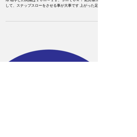
片足でキャッチボール。 ☆右足軸で３０球 ☆左足軸で３０
球 相手との間隔は１０ｍ～１２、３ｍでＯＫ！ 絶対条件と
して、スナップスローをさせる事が大事です 上がった足を
大きく振ることで体幹がより鍛えられます。 効能として、
肘の下がりが修正できる！