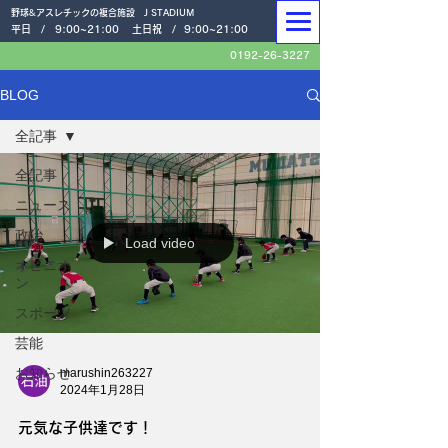
野球&アスレチックの複合施設 J STADIUM
平日 /
9:00~21:00
土日祝 /
9:00~21:00
0192-26-3227
BLOG
全記事
全記事
ニュース
政治
Load video
オピニオ
ン
スポーツ
芸能
お知らせ
marushin263227
2024年1月28日
元気な子供達です！