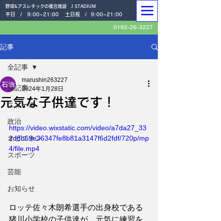
野球&アスレチックの複合施設 J STADIUM
平日 /
9:00~21:00
土日祝 /
9:00~21:00
0192-26-3227
記事
全記事
marushin263227
全記事
2024年1月28日
元気な子供達です！
ニュース
政治
https://video.wixstatic.com/video/a7da27_33
オピニオン
2d8b69e36347fe8b81a3147f6d2fdf/720p/mp
4/file.mp4
スポーツ
芸能
お知らせ
ロッテ佐々木朗希選手の出身校である
猪川小学校の子供達が、元気に練習を