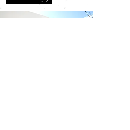
営業時間
​平 日: 9:00～21:00
INFORMATION
土日祝: 9:00～21:00
J STADIUM
〒022-0002
岩手県大船渡市大船渡町野々田24-6
電話番号
予約フォーム
サイトマップ
プライバシーポリシー